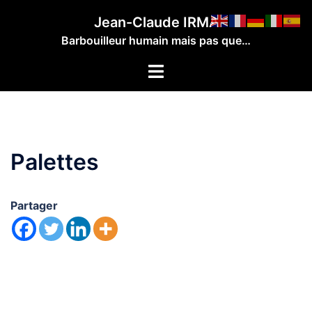
Aller
Jean-Claude IRMA
au
Barbouilleur humain mais pas que…
contenu
Ouvrir/fermer
le
menu
Palettes
Partager