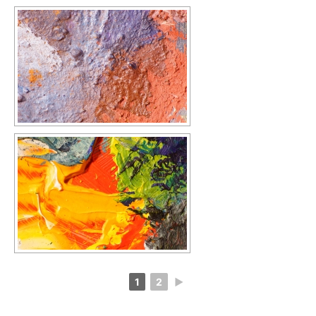
1
2
►