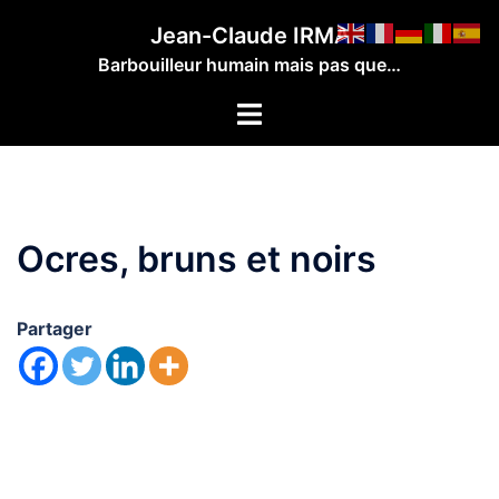
Aller
Jean-Claude IRMA
au
Barbouilleur humain mais pas que…
contenu
Ouvrir/fermer
le
menu
Ocres, bruns et noirs
Partager