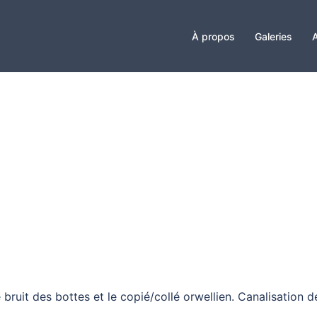
À propos
Galeries
A
ruit des bottes et le copié/collé orwellien. Canalisation de