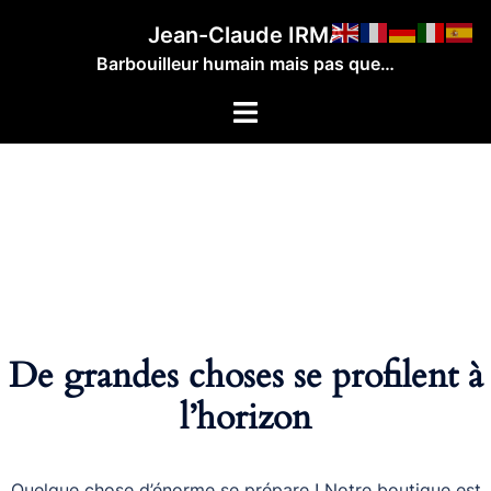
Aller
Jean-Claude IRMA
au
Barbouilleur humain mais pas que…
contenu
Ouvrir/fermer
le
menu
De grandes choses se profilent à
l’horizon
Quelque chose d’énorme se prépare ! Notre boutique est