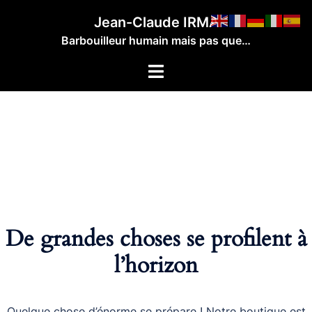
Aller
Jean-Claude IRMA
au
Barbouilleur humain mais pas que…
contenu
Ouvrir/fermer
le
menu
De grandes choses se profilent à
l’horizon
Quelque chose d’énorme se prépare ! Notre boutique est