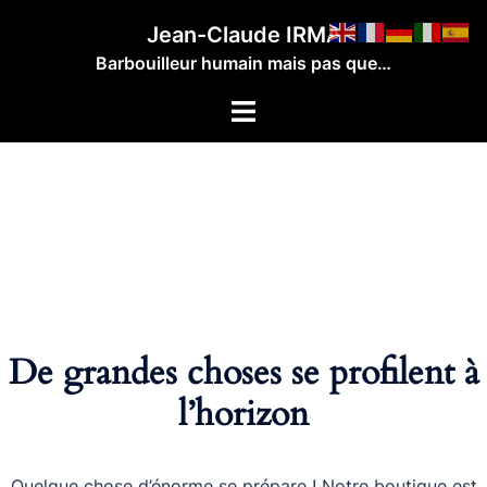
Aller
Jean-Claude IRMA
au
Barbouilleur humain mais pas que…
contenu
Ouvrir/fermer
le
menu
De grandes choses se profilent à
l’horizon
Quelque chose d’énorme se prépare ! Notre boutique est