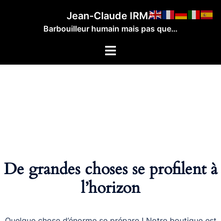
Aller
Jean-Claude IRMA
au
Barbouilleur humain mais pas que…
contenu
Ouvrir/fermer
le
menu
De grandes choses se profilent à
l’horizon
Quelque chose d’énorme se prépare ! Notre boutique est