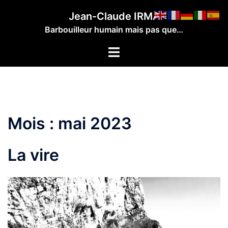
Aller
Jean-Claude IRMA
au
Barbouilleur humain mais pas que…
contenu
Ouvrir/fermer
le
menu
Mois :
mai 2023
La vire